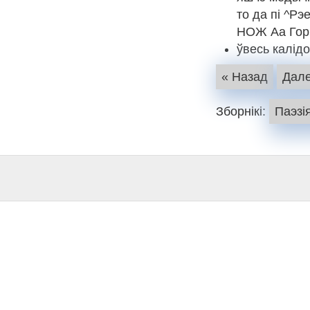
то да пі ^Рэ
НОЖ Аа Гор™ 
ўвесь калід
« Назад
Дале
Зборнікі:
Паэзі