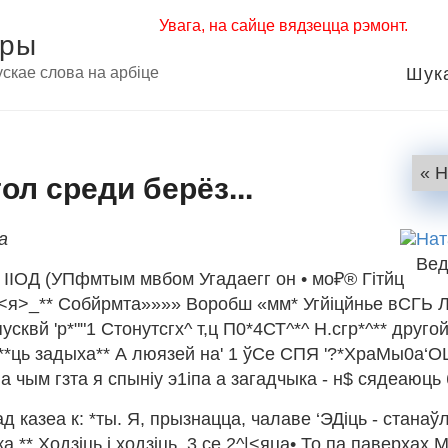
Увага, на сайце вядзецца рэмонт.
оры
Шук
скае слова на арбіце
« 
ол среди берёз...
а
Нат
Вед
 IІОД (УПфмтым мвбом Угадаегг он • мо₽® Гітйц
<я>_** Собйрмта»»»» Воробш «мм* Угйіцйнье вСГЬ Л1
пусквй 'р*""1 Стонутсгх^ т,ц П0*4СТ^*^ Н.сгр*^** друго
 **ць задыха** А люязей на' 1 ўСе СПЯ '?*ХраМы0а‘О
 На чым гзта я спыніу э1іпа а загадчыка - н$ сядеаюц
д казеа к: *ты. Я, прызнацца, чалаве ‘ЭДіць - станаў
 ** Ходзіць і ходзіць. 3 се 2^|<яца• То па паверхах 