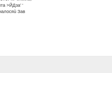
та >ЙДза’ ‘
ачалосяù Зав