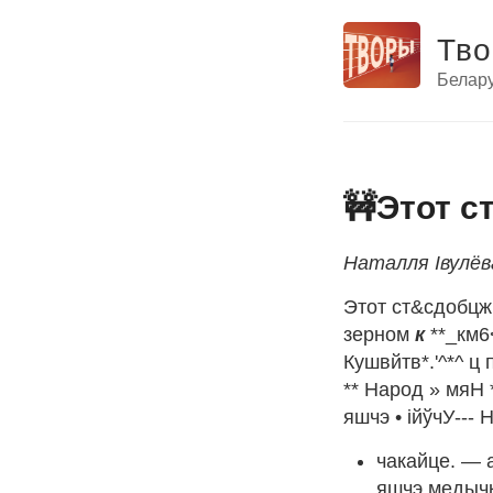
Тв
Белару
🚧Этот ст
Наталля Івулёв
Этот ст&сдобцж
зерном
к
**_км6
Кушвйтв*.'^*^ ц 
** Народ » мяН
яшчэ • ійўчУ---
чакайце. — а
яшчэ медычка