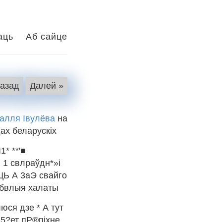
аць
Аб сайце
Назад
Далей »
алля Івулёва
на
ах беларускіх
* **'■
й 1 свлраўдн*»і
ЦЬ А 3аЭ свайго
ь бвлыя халаты
люся дзе * А тут
М5?ет пР®піхне,