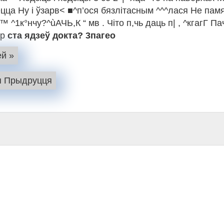
ецца Ну і ўзарв< ■^п’ося бязлітасным ^^^лася Не памя
^1к°нчу?^ùАЧЬ,К “ мв . Чіто п,чь даць п| , ^кгагГ П
ор
ста
ядзеў докта?
3пагео
й »
я Прыдруцця