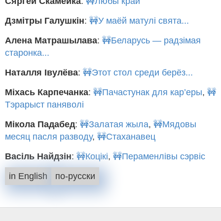
Сяргей Скамейка
:
🚧Любы край
Дзмітры Галушкін
:
🚧У маёй матулі свята...
Алена Матрашылава
:
🚧Беларусь — радзімая
старонка...
Наталля Івулёва
:
🚧Этот стол среди берёз...
Міхась Карпечанка
:
🚧Пачастунак для кар’еры
,
🚧
Тэрарыст паняволі
Мікола Падабед
:
🚧Залатая жыла
,
🚧Мядовы
месяц пасля разводу
,
🚧Стаханавец
Васіль Найдзін
:
🚧Коцікі
,
🚧Пераменлівы сэрвіс
in English
по-русски