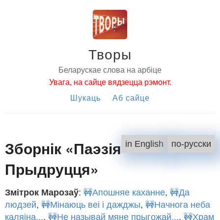
Творы
Беларускае слова на арбіце
Увага, на сайце вядзецца рэмонт.
Шукаць
Аб сайце
Зборнік «Паэзія
in English
по-русски
Прыдруцця»
Змітрок Марозаў
:
🚧Апошняе каханне
,
🚧Да
людзей
,
🚧Мінаюць веі і дажджы
,
🚧Начнога неба
каляіна...
,
🚧Не называй мяне прыгожай...
,
🚧Храм