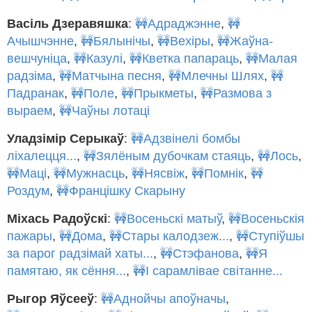
Васіль Дзеравяшка
:
🚧Адраджэнне
,
🚧
Ачышчэнне
,
🚧Бялынічы
,
🚧Вехіры
,
🚧Жаўна-
вешчуніца
,
🚧Казулі
,
🚧Кветка папараць
,
🚧Малая
радзіма
,
🚧Матчына песня
,
🚧Млечны Шлях
,
🚧
Падранак
,
🚧Поле
,
🚧Прыкметы
,
🚧Размова з
выраем
,
🚧Чаўны лотаці
Уладзімір Серыкаў
:
🚧Адзвінелі бомбы
ліхалецця...
,
🚧Зялёным дубочкам стаяць
,
🚧Лось
,
🚧Маці
,
🚧Мужнасць
,
🚧Нясвіж
,
🚧Помнік
,
🚧
Роздум
,
🚧Францішку Скарыну
Міхась Радоўскі
:
🚧Восеньскі матыў
,
🚧Восеньскія
пажары
,
🚧Дома
,
🚧Стары калодзеж...
,
🚧Ступіўшы
за парог радзімай хаты...
,
🚧Стэфанова
,
🚧Я
памятаю, як сёння...
,
🚧І сарамлівае світанне...
Рыгор Яўсееў
:
🚧Аднойчы апоўначы
,