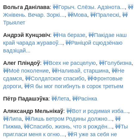
Вольга Данілава
:
🚧Горыч. Слёзы. Адзінота...
,
🚧
Жнівень. Вечар. Зоркі...
,
🚧Мова
,
🚧Пралескі
,
🚧
Трыялет
Андрэй Кунцэвіч
:
🚧На беразе
,
🚧Пакідае наш
край чарада журавоў...
,
🚧Раніцой сцюдзёнаю
вадзіцай...
Алег Пліндоў
:
🚧Всех не расцелую
,
🚧Голубизна
,
🚧Моё поколение
,
🚧Наливай, старшина
,
🚧Не
сдамся
,
🚧Солдатское спасибо
,
🚧Фронтовые
дороги
,
🚧Я бы мог погибнуть в сорок третьем
Пётр Падашэўка
:
🚧Лета
,
🚧Расінка
Аляксандр Мельнікаў
:
🚧Вот и родимая изба...
,
🚧Липа
,
🚧Лишь ветром Родины должно...
,
🚧
Пижма
,
🚧Спасибо, жизнь, что я рождён...
,
🚧Ты
пригласи меня к огню...
,
🚧Я уже за себя не