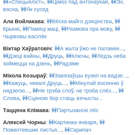
🚧«Спецыяліст»
,
🚧Цімох пад антонаўкай
,
🚧Эх,
вясна
,
🚧Як сусед
Ала Войлакава
:
🚧Вёска майго дзяцінства
,
🚧
Крынкі
,
🚧Памяці маці
,
🚧Размова пра мову
,
🚧
Чырвовы васілёк
Віктар Хаўратовіч
:
🚧А жыта ўжо не палавее...
,
🚧Дзеці вайны
,
🚧Друць
,
🚧Ключы
,
🚧Ледзь неба
зоймецца на дзень
,
🚧Радзіме
Мікола Козыраў
:
🚧Завязаўшы вузел на вадзе...
,
🚧Кажуць, некалі Друць...
,
🚧Мінулай восенню ў
нядзелю...
,
🚧Не трэба слоў, не трэба слёз...
,
🚧
Слова
,
🚧Сцяною бор стаіць вячысты...
Таццяна Клімава
:
🚧Партызанскі лёс
Аляксей Чорны
:
🚧Картинка января
,
🚧
Пожелтевшие листья...
,
🚧Скрипач