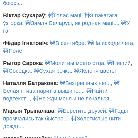
боюсь...
Віктар Сухараў
:
🚧Голас маці
,
🚧З пакатага
ўзгорка
,
🚧Зямля Беларусі, як родная маці...
,
🚧У
гаі
Фёдар Ігнатовіч
:
🚧В сентябре
,
🚧На исходе лета
,
🚧Поле
Рыгор Сарока
:
🚧Молитвы моего отца
,
🚧Нищий
,
🚧Соседка
,
🚧Сухая речка
,
🚧Яблоня цветёт
Наталля Батракова
:
🚧Безгрешных нет...
,
🚧
Белая птица парит в вышине...
,
🚧Найти
подтекст...
,
🚧Не жди меня и не печалься...
Марыя Трыпалава
:
🚧Берегите друзей
,
🚧Годы
промчались так быстро...
,
🚧Золотистые нити
дождя...