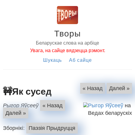
Творы
Беларускае слова на арбіце
Увага, на сайце вядзецца рэмонт.
Шукаць
Аб сайце
🚧Як сусед
« Назад
Далей »
Рыгор Яўсееў
« Назад
Рыгор Яўсееў
на
Далей »
Ведах беларускіх
Зборнікі:
Паэзія Прыдруцця