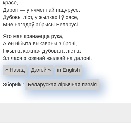
красе,
Дарогі — у ячменнай пацярусе.
Дубовы ліст, у жылках і ў pace,
Мне нагадаў абрысы Беларусі.
Яго мая кранаецца рука,
А ён нібыта выкаваны з броні,
I жылка кожная дубовага лістка
Злілася з кожнай жылкай на далоні.
« Назад
Далей »
in English
Зборнікі:
Беларуская лірычная паэзія