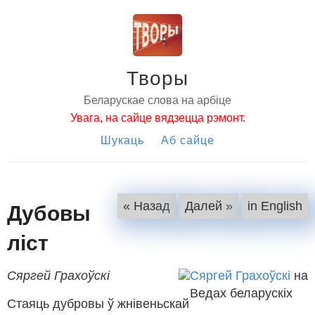
Творы
Беларускае слова на арбіце
Увага, на сайце вядзецца рэмонт.
Шукаць
Аб сайце
Дубовы
« Назад
Далей »
in English
ліст
Сяргей Грахоўскі
Сяргей Грахоўскі
на
Ведах беларускіх
Стаяць дубровы ў жнівеньскай